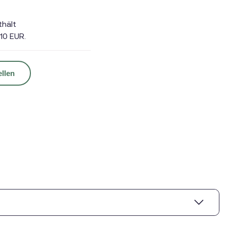
thält
10 EUR.
ellen