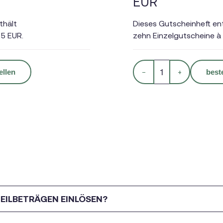
EUR
thält
Dieses Gutscheinheft en
 5 EUR.
zehn Einzelgutscheine à 
ellen
−
+
best
EILBETRÄGEN EINLÖSEN?